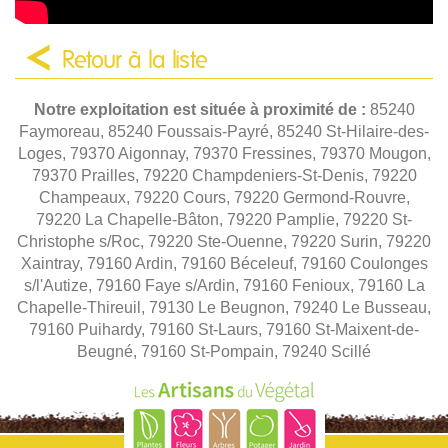
Retour à la liste
Notre exploitation est située à proximité de :
85240
Faymoreau, 85240 Foussais-Payré, 85240 St-Hilaire-des-
Loges, 79370 Aigonnay, 79370 Fressines, 79370 Mougon,
79370 Prailles, 79220 Champdeniers-St-Denis, 79220
Champeaux, 79220 Cours, 79220 Germond-Rouvre,
79220 La Chapelle-Bâton, 79220 Pamplie, 79220 St-
Christophe s/Roc, 79220 Ste-Ouenne, 79220 Surin, 79220
Xaintray, 79160 Ardin, 79160 Béceleuf, 79160 Coulonges
s/l'Autize, 79160 Faye s/Ardin, 79160 Fenioux, 79160 La
Chapelle-Thireuil, 79130 Le Beugnon, 79240 Le Busseau,
79160 Puihardy, 79160 St-Laurs, 79160 St-Maixent-de-
Beugné, 79160 St-Pompain, 79240 Scillé