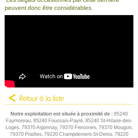
peuvent donc être considérables.
Retour à la liste
Notre exploitation est située à proximité de :
85240
Faymoreau, 85240 Foussais-Payré, 85240 St-Hilaire-des-
Loges, 79370 Aigonnay, 79370 Fressines, 79370 Mougon,
79370 Prailles, 79220 Champdeniers-St-Denis, 79220