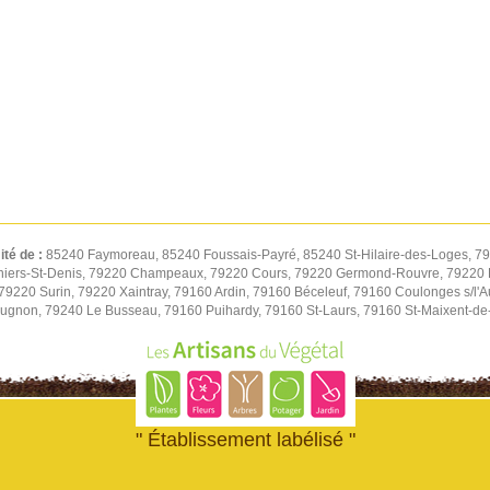
ité de :
85240 Faymoreau, 85240 Foussais-Payré, 85240 St-Hilaire-des-Loges, 7
iers-St-Denis, 79220 Champeaux, 79220 Cours, 79220 Germond-Rouvre, 79220 
9220 Surin, 79220 Xaintray, 79160 Ardin, 79160 Béceleuf, 79160 Coulonges s/l'A
eugnon, 79240 Le Busseau, 79160 Puihardy, 79160 St-Laurs, 79160 St-Maixent-de
" Établissement labélisé "