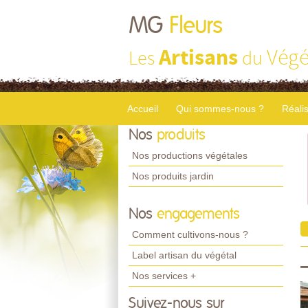
MG
Fleurs
Artisans
Végé
Les
du
Accueil
Qui sommes-nous ?
Réali
Nos
produits
Nos productions végétales
Nos produits jardin
Nos
engagements
Comment cultivons-nous ?
Label artisan du végétal
Nos services +
Suivez-nous sur