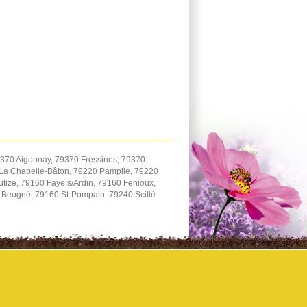
9370 Aigonnay, 79370 Fressines, 79370
La Chapelle-Bâton, 79220 Pamplie, 79220
utize, 79160 Faye s/Ardin, 79160 Fenioux,
-Beugné, 79160 St-Pompain, 79240 Scillé