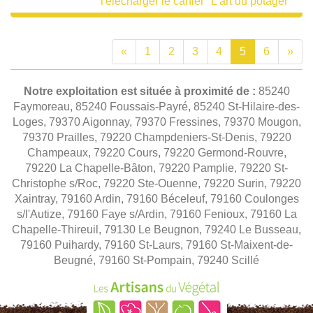
Télécharger le cahier "L'art du potager"
«
1
2
3
4
5
6
»
Notre exploitation est située à proximité de :
85240
Faymoreau, 85240 Foussais-Payré, 85240 St-Hilaire-des-
Loges, 79370 Aigonnay, 79370 Fressines, 79370 Mougon,
79370 Prailles, 79220 Champdeniers-St-Denis, 79220
Champeaux, 79220 Cours, 79220 Germond-Rouvre,
79220 La Chapelle-Bâton, 79220 Pamplie, 79220 St-
Christophe s/Roc, 79220 Ste-Ouenne, 79220 Surin, 79220
Xaintray, 79160 Ardin, 79160 Béceleuf, 79160 Coulonges
s/l'Autize, 79160 Faye s/Ardin, 79160 Fenioux, 79160 La
Chapelle-Thireuil, 79130 Le Beugnon, 79240 Le Busseau,
79160 Puihardy, 79160 St-Laurs, 79160 St-Maixent-de-
Beugné, 79160 St-Pompain, 79240 Scillé