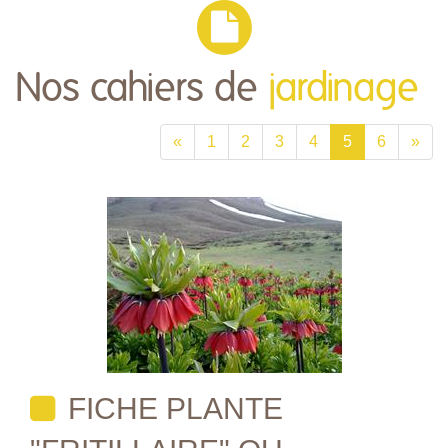
Nos cahiers de
jardinage
«
1
2
3
4
5
6
»
FICHE PLANTE