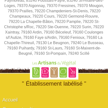
Faymoreau, 85240 Foussais-Payré, 85240 St-Hilaire-des-
Loges, 79370 Aigonnay, 79370 Fressines, 79370 Mougon,
79370 Prailles, 79220 Champdeniers-St-Denis, 79220
Champeaux, 79220 Cours, 79220 Germond-Rouvre,
79220 La Chapelle-Bâton, 79220 Pamplie, 79220 St-
Christophe s/Roc, 79220 Ste-Ouenne, 79220 Surin, 79220
Xaintray, 79160 Ardin, 79160 Béceleuf, 79160 Coulonges
s/l'Autize, 79160 Faye s/Ardin, 79160 Fenioux, 79160 La
Chapelle-Thireuil, 79130 Le Beugnon, 79240 Le Busseau,
79160 Puihardy, 79160 St-Laurs, 79160 St-Maixent-de-
Beugné, 79160 St-Pompain, 79240 Scillé
" Établissement labélisé "
Accueil