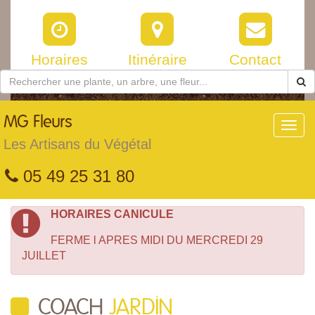
Horaires
Itinéraire
Contact
MG
Fleurs
Toggl
navig
Les Artisans du Végétal
05 49 25 31 80
HORAIRES CANICULE
FERME l APRES MIDI DU MERCREDI 29
JUILLET
COACH
JARDIN