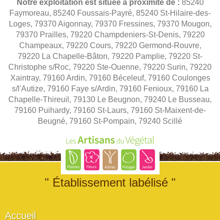
Notre exploitation est située à proximité de :
85240
Faymoreau, 85240 Foussais-Payré, 85240 St-Hilaire-des-
Loges, 79370 Aigonnay, 79370 Fressines, 79370 Mougon,
79370 Prailles, 79220 Champdeniers-St-Denis, 79220
Champeaux, 79220 Cours, 79220 Germond-Rouvre,
79220 La Chapelle-Bâton, 79220 Pamplie, 79220 St-
Christophe s/Roc, 79220 Ste-Ouenne, 79220 Surin, 79220
Xaintray, 79160 Ardin, 79160 Béceleuf, 79160 Coulonges
s/l'Autize, 79160 Faye s/Ardin, 79160 Fenioux, 79160 La
Chapelle-Thireuil, 79130 Le Beugnon, 79240 Le Busseau,
79160 Puihardy, 79160 St-Laurs, 79160 St-Maixent-de-
Beugné, 79160 St-Pompain, 79240 Scillé
" Établissement labélisé "
Accueil