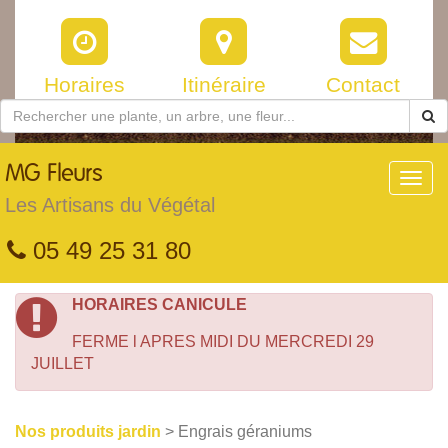
Horaires
Itinéraire
Contact
MG
Fleurs
Toggl
navig
Les Artisans du Végétal
05 49 25 31 80
HORAIRES CANICULE
FERME l APRES MIDI DU MERCREDI 29
JUILLET
Nos produits jardin
> Engrais géraniums