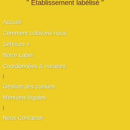
" Établissement labélisé "
Accueil
Comment cultivons-nous
Services +
Notre Label
Coordonnées & horaires
|
Gestion des cookies
Mentions légales
|
Nous Contacter