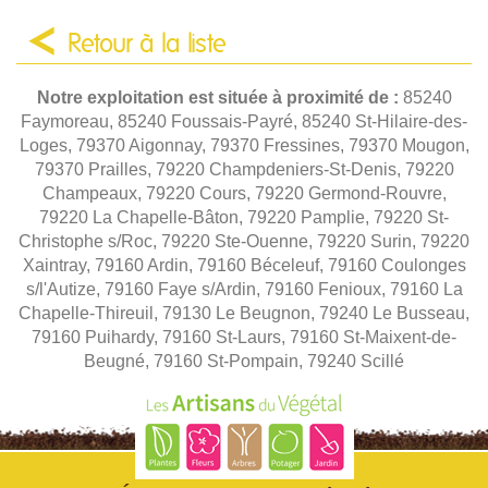
Retour à la liste
Notre exploitation est située à proximité de :
85240
Faymoreau, 85240 Foussais-Payré, 85240 St-Hilaire-des-
Loges, 79370 Aigonnay, 79370 Fressines, 79370 Mougon,
79370 Prailles, 79220 Champdeniers-St-Denis, 79220
Champeaux, 79220 Cours, 79220 Germond-Rouvre,
79220 La Chapelle-Bâton, 79220 Pamplie, 79220 St-
Christophe s/Roc, 79220 Ste-Ouenne, 79220 Surin, 79220
Xaintray, 79160 Ardin, 79160 Béceleuf, 79160 Coulonges
s/l'Autize, 79160 Faye s/Ardin, 79160 Fenioux, 79160 La
Chapelle-Thireuil, 79130 Le Beugnon, 79240 Le Busseau,
79160 Puihardy, 79160 St-Laurs, 79160 St-Maixent-de-
Beugné, 79160 St-Pompain, 79240 Scillé