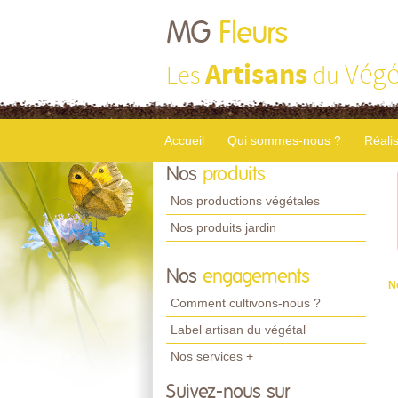
MG
Fleurs
Artisans
Végé
Les
du
Accueil
Qui sommes-nous ?
Réali
Nos
produits
Nos productions végétales
Nos produits jardin
Nos
engagements
N
Comment cultivons-nous ?
Label artisan du végétal
Nos services +
Suivez-nous sur