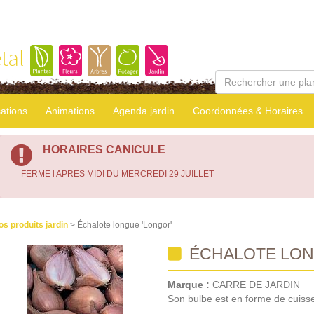
tal
sations
Animations
Agenda jardin
Coordonnées & Horaires
HORAIRES CANICULE
FERME l APRES MIDI DU MERCREDI 29 JUILLET
os produits jardin
> Échalote longue 'Longor'
ÉCHALOTE LON
Marque :
CARRE DE JARDIN
Son bulbe est en forme de cuisse