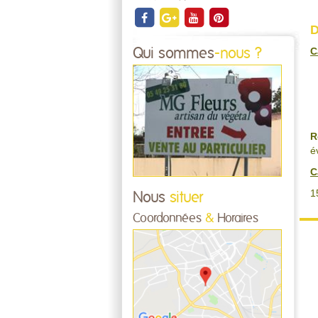
D
C
Qui sommes
-nous ?
R
é
C
1
Nous
situer
Coordonnées
&
Horaires