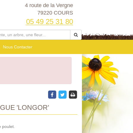
4 route de la Vergne
79220 COURS
05 49 25 31 80
Nous Contacter
GUE 'LONGOR'
 poulet.