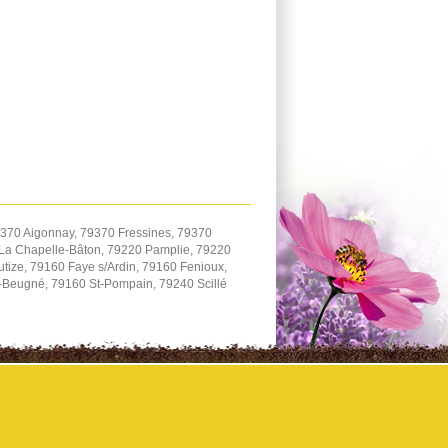
9370 Aigonnay, 79370 Fressines, 79370
La Chapelle-Bâton, 79220 Pamplie, 79220
utize, 79160 Faye s/Ardin, 79160 Fenioux,
-Beugné, 79160 St-Pompain, 79240 Scillé