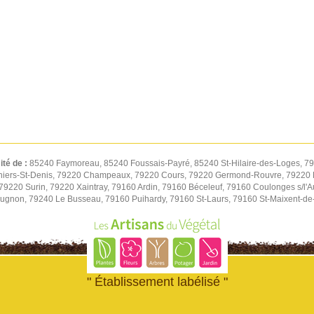
ité de :
85240 Faymoreau, 85240 Foussais-Payré, 85240 St-Hilaire-des-Loges, 7
iers-St-Denis, 79220 Champeaux, 79220 Cours, 79220 Germond-Rouvre, 79220 
9220 Surin, 79220 Xaintray, 79160 Ardin, 79160 Béceleuf, 79160 Coulonges s/l'A
eugnon, 79240 Le Busseau, 79160 Puihardy, 79160 St-Laurs, 79160 St-Maixent-de
" Établissement labélisé "