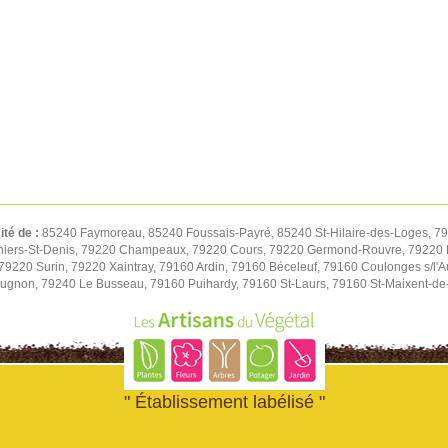
ité de :
85240 Faymoreau, 85240 Foussais-Payré, 85240 St-Hilaire-des-Loges, 7
iers-St-Denis, 79220 Champeaux, 79220 Cours, 79220 Germond-Rouvre, 79220 
9220 Surin, 79220 Xaintray, 79160 Ardin, 79160 Béceleuf, 79160 Coulonges s/l'A
eugnon, 79240 Le Busseau, 79160 Puihardy, 79160 St-Laurs, 79160 St-Maixent-de
" Établissement labélisé "