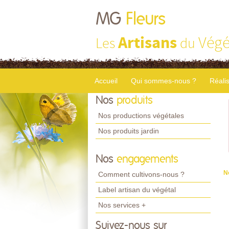
MG
Fleurs
Artisans
Végé
Les
du
Accueil
Qui sommes-nous ?
Réali
Nos
produits
Nos productions végétales
Nos produits jardin
Nos
engagements
N
Comment cultivons-nous ?
Label artisan du végétal
Nos services +
Suivez-nous sur