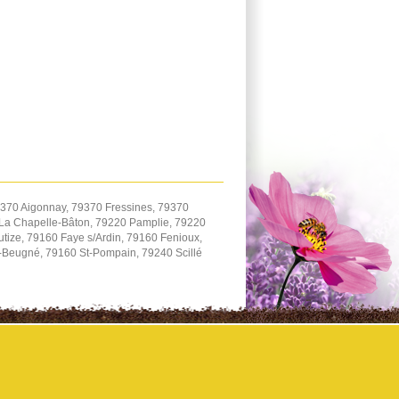
9370 Aigonnay, 79370 Fressines, 79370
La Chapelle-Bâton, 79220 Pamplie, 79220
utize, 79160 Faye s/Ardin, 79160 Fenioux,
-Beugné, 79160 St-Pompain, 79240 Scillé