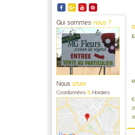
Qui sommes
-nous ?
D
C
U
Nous
situer
Coordonnées
&
Horaires
C
2
3