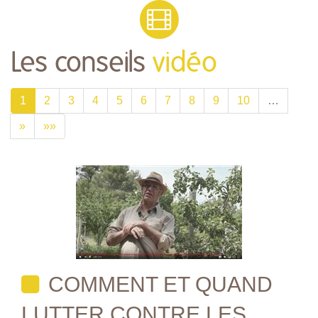
Les conseils
vidéo
1
2
3
4
5
6
7
8
9
10
…
»
»»
COMMENT ET QUAND
LUTTER CONTRE LES