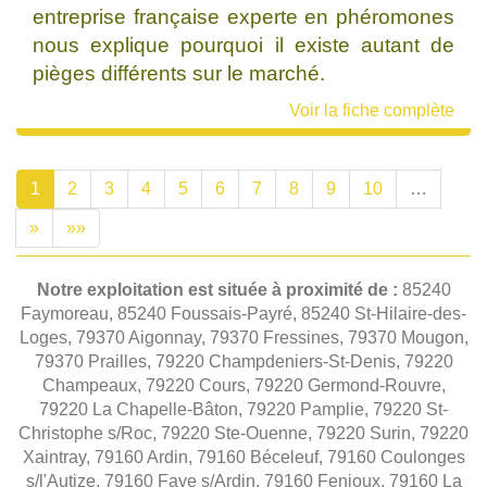
entreprise française experte en phéromones
nous explique pourquoi il existe autant de
pièges différents sur le marché.
Voir la fiche complète
1
2
3
4
5
6
7
8
9
10
…
»
»»
Notre exploitation est située à proximité de :
85240
Faymoreau, 85240 Foussais-Payré, 85240 St-Hilaire-des-
Loges, 79370 Aigonnay, 79370 Fressines, 79370 Mougon,
79370 Prailles, 79220 Champdeniers-St-Denis, 79220
Champeaux, 79220 Cours, 79220 Germond-Rouvre,
79220 La Chapelle-Bâton, 79220 Pamplie, 79220 St-
Christophe s/Roc, 79220 Ste-Ouenne, 79220 Surin, 79220
Xaintray, 79160 Ardin, 79160 Béceleuf, 79160 Coulonges
s/l'Autize, 79160 Faye s/Ardin, 79160 Fenioux, 79160 La